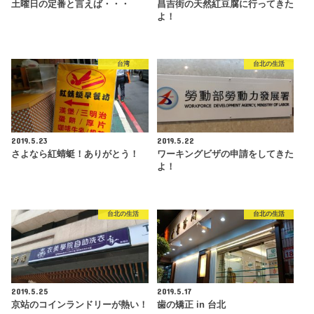
土曜日の定番と言えば・・・
昌吉街の天然紅豆腐に行ってきた
よ！
台湾
台北の生活
2019.5.23
2019.5.22
さよなら紅蜻蜓！ありがとう！
ワーキングビザの申請をしてきた
よ！
台北の生活
台北の生活
2019.5.25
2019.5.17
京站のコインランドリーが熱い！
歯の矯正 in 台北