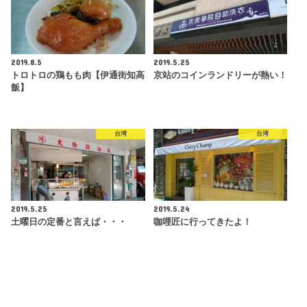
2019.8.5
2019.5.25
トロトロの鶏もも肉【伊通街知高
京站のコインランドリーが熱い！
飯】
台湾
台湾
2019.5.25
2019.5.24
土曜日の定番と言えば・・・
咖哩匠に行ってきたよ！