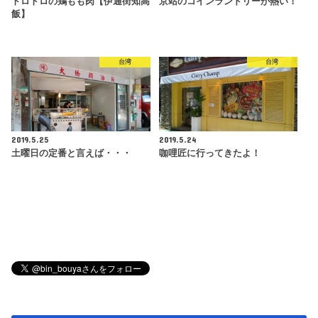
トロトロの鶏もも肉【伊通街知高
京站のコインランドリーが熱い！
飯】
台湾
台湾
2019.5.25
2019.5.24
土曜日の定番と言えば・・・
咖哩匠に行ってきたよ！