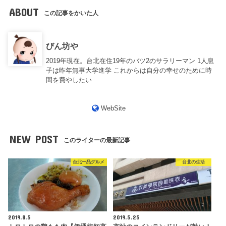
ABOUT
この記事をかいた人
びん坊や
2019年現在。台北在住19年のバツ2のサラリーマン 1人息
子は昨年無事大学進学 これからは自分の幸せのために時
間を費やしたい
WebSite
NEW POST
このライターの最新記事
台北一品グルメ
台北の生活
2019.8.5
2019.5.25