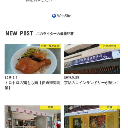
WebSite
NEW POST
このライターの最新記事
台北一品グルメ
台北の生活
2019.8.5
2019.5.25
トロトロの鶏もも肉【伊通街知高
京站のコインランドリーが熱い！
飯】
台湾
台湾