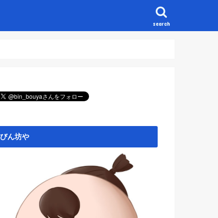
search
びん坊や